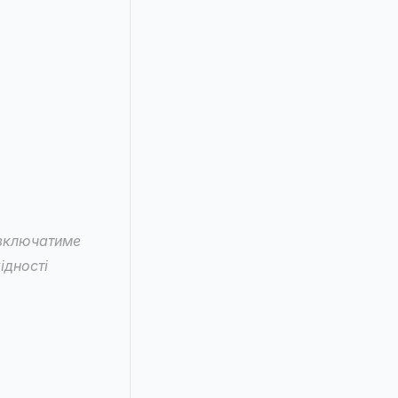
 включатиме 
дності 