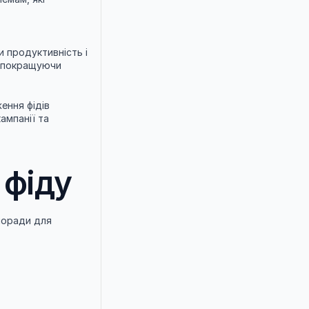
 продуктивність і 
 покращуючи 
ння фідів 
мпанії та 
 фіду
поради для 