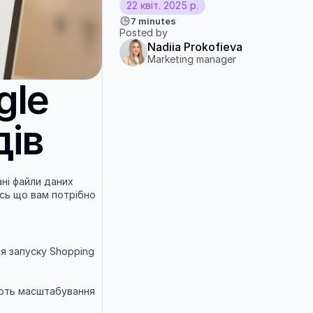
22 квіт. 2025 р.
7 minutes
Posted by
Nadiia Prokofieva
Marketing manager
le 
дів
ні файли даних 
сь що вам потрібно 
я запуску Shopping 
ють масштабування 