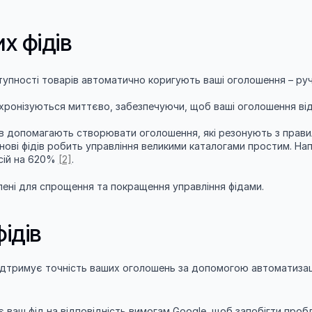
х фідів
ступності товарів автоматично коригують ваші оголошення – руч
нхронізуються миттєво, забезпечуючи, щоб ваші оголошення від
ів допомагають створювати оголошення, які резонують з прав
снові фідів робить управління великими каталогами простим. Нап
ій на 620% 
[2]
.
лені для спрощення та покращення управління фідами.
фідів
дтримує точність ваших оголошень за допомогою автоматизації
 ваш фід на відповідність вимогам Google, щоб запобігти пробле