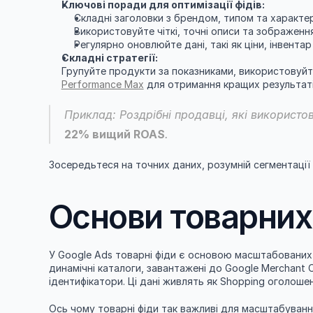
Ключові поради для оптимізації фідів:
Складні заголовки з брендом, типом та характе
Використовуйте чіткі, точні описи та зображення
Регулярно оновлюйте дані, такі як ціни, інвентар і
Складні стратегії:
Групуйте продукти за показниками, використовуйте
Performance Max
 для отримання кращих результаті
Приклад: Роздрібні продавці, які використов
22% вищий ROAS
.
Зосередьтеся на точних даних, розумній сегментації
Основи товарних 
У Google Ads товарні фіди є основою масштабованих ка
динамічні каталоги, завантажені до Google Merchant Ce
ідентифікатори. Ці дані живлять як Shopping оголошен
Ось чому товарні фіди так важливі для масштабуванн