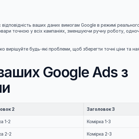
відповідність ваших даних вимогам Google в режимі реального 
овари точною у всіх кампаніях, зменшуючи ручну роботу, одно
о вирішуйте будь-які проблеми, щоб зберегти точні ціни та ная
аших Google Ads з 
ми
овок 2
Заголовок 3
а 1-2
Комірка 1-3
ка 2-2
Комірка 2-3