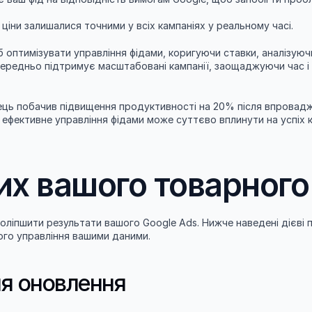
і ціни залишалися точними у всіх кампаніях у реальному часі.
оптимізувати управління фідами, коригуючи ставки, аналізуючи
середньо підтримує масштабовані кампанії, заощаджуючи час і
ць побачив підвищення продуктивності на 20% після впровадже
 ефективне управління фідами може суттєво вплинути на успіх ка
х вашого товарного
поліпшити результати вашого Google Ads. Нижче наведені дієві 
ого управління вашими даними.
ля оновлення