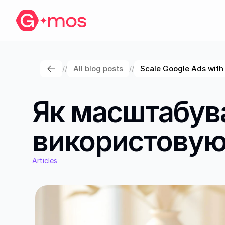
All blog posts
Scale Google Ads with
//
//
Як масштабува
використовуюч
Articles