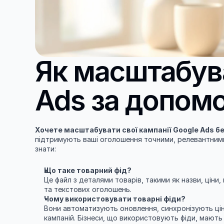
Як масштабува
Ads за допомо
Хочете масштабувати свої кампанії Google Ads б
підтримують ваші оголошення точними, релевантними 
знати:
Що таке товарний фід?
Це файл з деталями товарів, такими як назви, ціни,
та текстових оголошень.
Чому використовувати товарні фіди?
Вони автоматизують оновлення, синхронізують ці
кампаній. Бізнеси, що використовують фіди, мають 