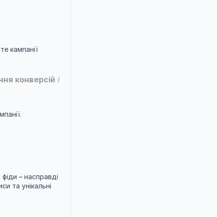
 для автоматизації, і використовуйте кампанії 
ння конверсій
 і 
панії.
фіди – насправді 
и та унікальні 