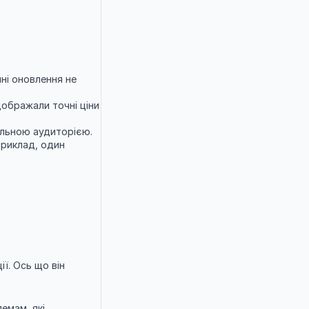
ні оновлення не 
ображали точні ціни 
ильною аудиторією.
риклад, один 
. Ось що він 
мам, які 