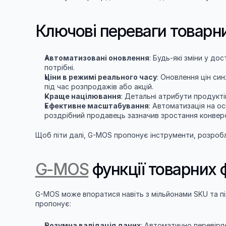
Ключові переваги товарни
Автоматизовані оновлення
: Будь-які зміни у до
потрібні.
Ціни в режимі реального часу
: Оновлення цін си
під час розпродажів або акцій.
Краще націлювання
: Детальні атрибути продукт
Ефективне масштабування
: Автоматизація на о
роздрібний продавець зазначив зростання конверс
Щоб піти далі, G-MOS пропонує інструменти, розроб
G-MOS
 функції товарних 
G-MOS може впоратися навіть з мільйонами SKU та пі
пропонує:
Розумна валідація даних
: Автоматично перевіряє