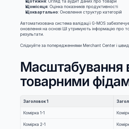
Щотижня
: Огляд та аудит даних про товари
Щомісяця
: Оцінка показників продуктивності
Щоквартально
: Оновлення структур категорій
Автоматизована система валідації G-MOS забезпечує 
оновлення на основі ШІ утримують інформацію про т
результати.
Слідкуйте за попередженнями Merchant Center і швидк
Масштабування в
товарними фіда
Заголовок 1
Загол
Комірка 1-1
Комірк
Комірка 2-1
Комір