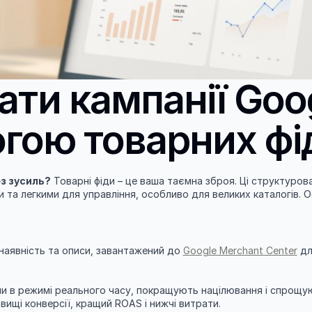
ти кампанії Goog
гою товарних фі
ез зусиль?
 Товарні фіди – це ваша таємна зброя. Ці структурова
та легкими для управління, особливо для великих каталогів. О
 наявність та описи, завантажений до 
Google Merchant Center
 дл
ни в режимі реального часу, покращують націлювання і спрощу
вищі конверсії, кращий ROAS і нижчі витрати.