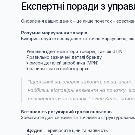
Експертні поради з управ
Оновлення ваших даних – це лише початок – ефективн
Розумна маркування товарів
Використовуйте послідовне та точне маркування, вк
Унікальні ідентифікатори товарів, такі як GTIN
Правильно зазначені деталі бренду
Номери деталей виробника (MPN)
Правильні категорійні ієрархії
"Ідеальний заголовок захопить як загальні, 
найбільш відповідні елементи на початку, що
розширювати заголовок." - Бен Келсі, начал
Встановіть регулярний графік оновлень
Зберігайте дані свіжими та точними з структуровани
Щодня
: Перевіряйте ціни та наявність