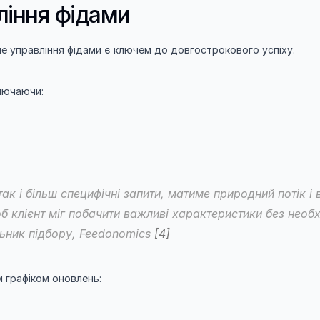
ління фідами
е управління фідами є ключем до довгострокового успіху.
лючаючи:
так і більш специфічні запити, матиме природний потік і
б клієнт міг побачити важливі характеристики без необхі
ьник підбору, Feedonomics 
[4]
м графіком оновлень: