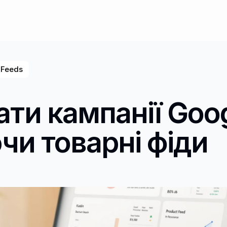
 Feeds
ти кампанії Googl
и товарні фіди