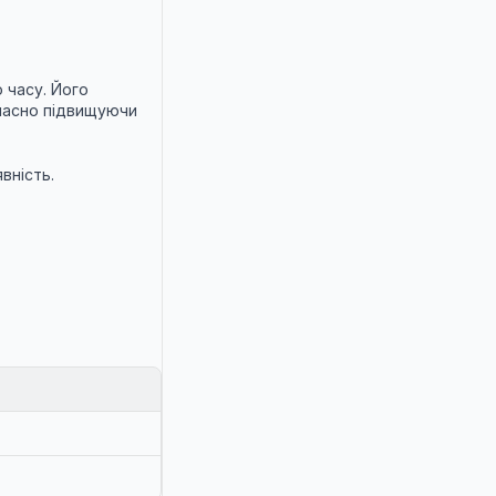
часу. Його 
часно підвищуючи 
вність.