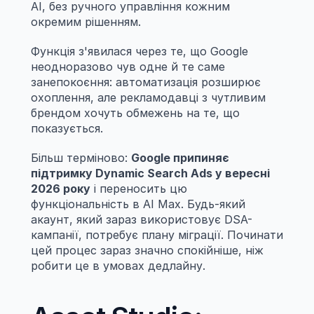
AI, без ручного управління кожним 
окремим рішенням.
Функція з'явилася через те, що Google 
неодноразово чув одне й те саме 
занепокоєння: автоматизація розширює 
охоплення, але рекламодавці з чутливим 
брендом хочуть обмежень на те, що 
показується.
Більш терміново: 
Google припиняє 
підтримку Dynamic Search Ads у вересні 
2026 року
 і переносить цю 
функціональність в AI Max. Будь-який 
акаунт, який зараз використовує DSA-
кампанії, потребує плану міграції. Починати 
цей процес зараз значно спокійніше, ніж 
робити це в умовах дедлайну.