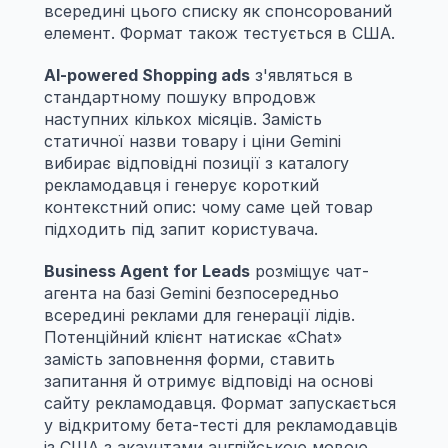
всередині цього списку як спонсорований 
елемент. Формат також тестується в США.
AI-powered Shopping ads
 з'являться в 
стандартному пошуку впродовж 
наступних кількох місяців. Замість 
статичної назви товару і ціни Gemini 
вибирає відповідні позиції з каталогу 
рекламодавця і генерує короткий 
контекстний опис: чому саме цей товар 
підходить під запит користувача.
Business Agent for Leads
 розміщує чат-
агента на базі Gemini безпосередньо 
всередині реклами для генерації лідів. 
Потенційний клієнт натискає «Chat» 
замість заповнення форми, ставить 
запитання й отримує відповіді на основі 
сайту рекламодавця. Формат запускається 
у відкритому бета-тесті для рекламодавців 
із США з акаунтами англійською мовою.