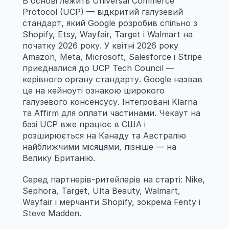
В основі лежить Universal Commerce 
Protocol (UCP) — відкритий галузевий 
стандарт, який Google розробив спільно з 
Shopify, Etsy, Wayfair, Target і Walmart на 
початку 2026 року. У квітні 2026 року 
Amazon, Meta, Microsoft, Salesforce і Stripe 
приєдналися до UCP Tech Council — 
керівного органу стандарту. Google назвав 
це на кейноуті ознакою широкого 
галузевого консенсусу. Інтегровані Klarna 
та Affirm для оплати частинами. Чекаут на 
базі UCP вже працює в США і 
розширюється на Канаду та Австралію 
найближчими місяцями, пізніше — на 
Велику Британію.
Серед партнерів-ритейлерів на старті: Nike, 
Sephora, Target, Ulta Beauty, Walmart, 
Wayfair і мерчанти Shopify, зокрема Fenty і 
Steve Madden.